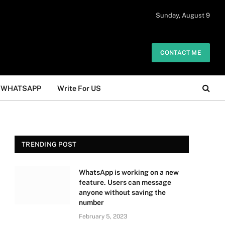
 daily. The owner does not promote or
Sunday, August 9
Got it!
.
CONTACT ME
WHATSAPP
Write For US
TRENDING POST
WhatsApp is working on a new
feature. Users can message
anyone without saving the
number
February 5, 2023