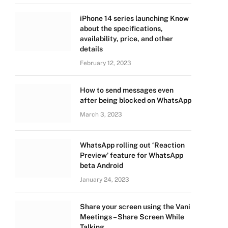
iPhone 14 series launching Know
about the specifications,
availability, price, and other
details
February 12, 2023
How to send messages even
after being blocked on WhatsApp
March 3, 2023
WhatsApp rolling out ‘Reaction
Preview’ feature for WhatsApp
beta Android
January 24, 2023
Share your screen using the Vani
Meetings – Share Screen While
Talking