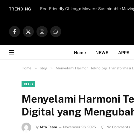
Important Note:
Contributors may publish con
Eco-Friendly Chicago Movers: Sustainable Movin
TRENDING
endorse il
Facebook
X
Instagram
WhatsApp
(Twitter)
Home
NEWS
APPS
»
»
Home
blog
Menyelami Harmoni Teknologi: Transformasi D
BLOG
Menyelami Harmoni Tek
Digital yang Mengubah
By
Alfa Team
November 26, 2025
No Comments